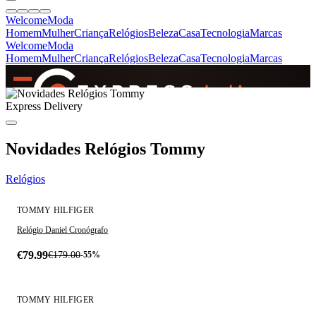
Welcome
Moda
Homem
Mulher
Criança
Relógios
Beleza
Casa
Tecnologia
Marcas
Welcome
Moda
Homem
Mulher
Criança
Relógios
Beleza
Casa
Tecnologia
Marcas
SINCE 2005
Express Delivery
+
de 36.000 reviews
Novidades Relógios Tommy
Relógios
TOMMY HILFIGER
Relógio Daniel Cronógrafo
€79.99
€179.00
-55%
POPULAR - 38% VENDIDO
TOMMY HILFIGER