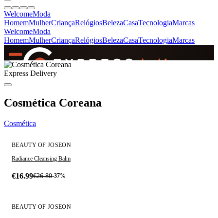
Welcome
Moda
Homem
Mulher
Criança
Relógios
Beleza
Casa
Tecnologia
Marcas
Welcome
Moda
Homem
Mulher
Criança
Relógios
Beleza
Casa
Tecnologia
Marcas
SINCE 2005
Express Delivery
+
de 36.000 reviews
Cosmética Coreana
Cosmética
ÚLTIMA UNIDADE
POPULAR - 50% VENDIDO
BEAUTY OF JOSEON
Radiance Cleansing Balm
€16.99
€26.80
-37%
ÚLTIMA UNIDADE
BEAUTY OF JOSEON