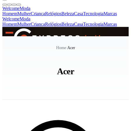
Welcome
Moda
Homem
Mulher
Criança
Relógios
Beleza
Casa
Tecnologia
Marcas
Welcome
Moda
Homem
Mulher
Criança
Relógios
Beleza
Casa
Tecnologia
Marcas
SINCE 2005
Home
/
Acer
+
de 36.000 reviews
Acer