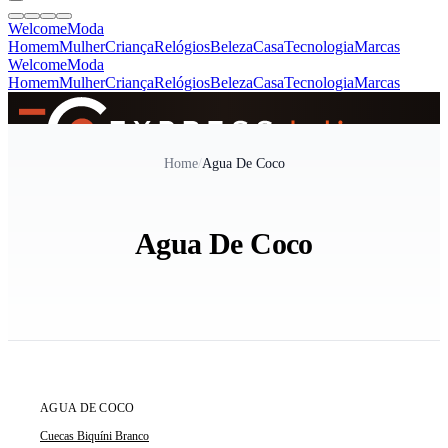
Welcome
Moda
Homem
Mulher
Criança
Relógios
Beleza
Casa
Tecnologia
Marcas
Welcome
Moda
Homem
Mulher
Criança
Relógios
Beleza
Casa
Tecnologia
Marcas
SINCE 2005
Home
/
Agua De Coco
+
de 36.000 reviews
Agua De Coco
ÚLTIMA UNIDADE
AGUA DE COCO
Cuecas Biquíni Branco