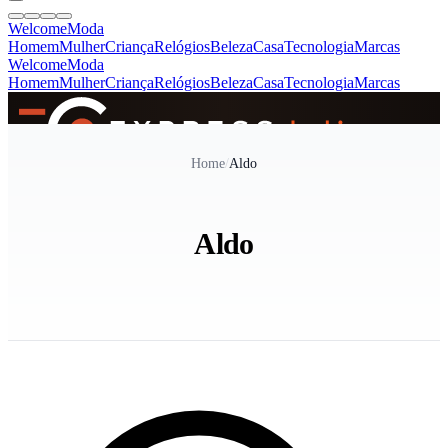
Welcome
Moda
Homem
Mulher
Criança
Relógios
Beleza
Casa
Tecnologia
Marcas
Welcome
Moda
Homem
Mulher
Criança
Relógios
Beleza
Casa
Tecnologia
Marcas
SINCE 2005
Home
/
Aldo
+
de 36.000 reviews
Aldo