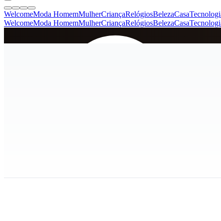
Welcome
Moda Homem
Mulher
Criança
Relógios
Beleza
Casa
Tecnologi
Welcome
Moda Homem
Mulher
Criança
Relógios
Beleza
Casa
Tecnologi
SINCE 2005
+
de 36.000 reviews