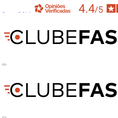
Contacto & Ajuda
pt