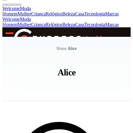
Welcome
Moda
Homem
Mulher
Criança
Relógios
Beleza
Casa
Tecnologia
Marcas
Welcome
Moda
Homem
Mulher
Criança
Relógios
Beleza
Casa
Tecnologia
Marcas
SINCE 2005
Home
/
Alice
+
de 36.000 reviews
Alice