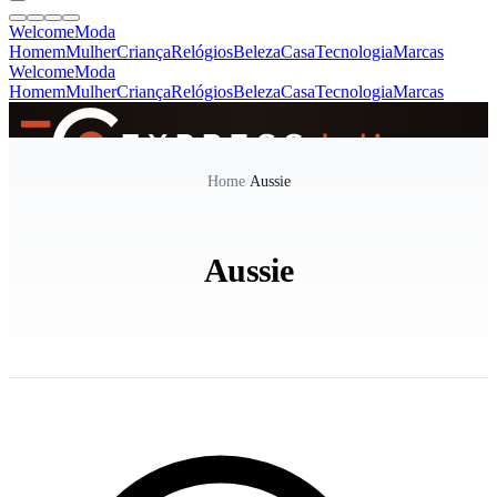
Welcome
Moda
Homem
Mulher
Criança
Relógios
Beleza
Casa
Tecnologia
Marcas
Welcome
Moda
Homem
Mulher
Criança
Relógios
Beleza
Casa
Tecnologia
Marcas
SINCE 2005
Home
/
Aussie
+
de 36.000 reviews
Aussie