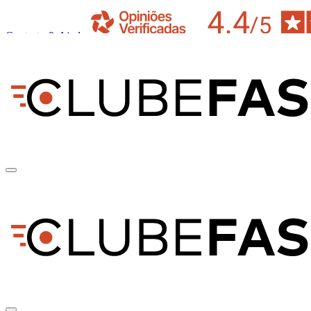
Contacto & Ajuda
pt