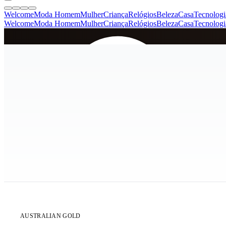
Welcome
Moda Homem
Mulher
Criança
Relógios
Beleza
Casa
Tecnologi
Welcome
Moda Homem
Mulher
Criança
Relógios
Beleza
Casa
Tecnologi
SINCE 2005
+
de 36.000 reviews
ÚLTIMAS 3 UNIDADES
AUSTRALIAN GOLD