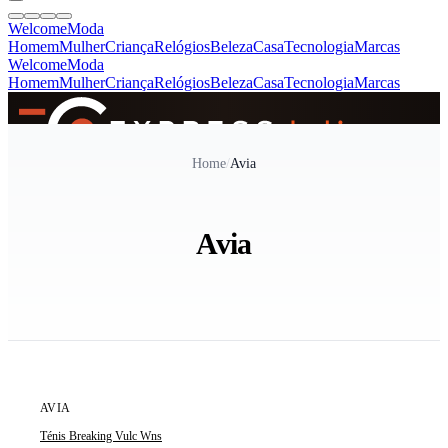
Welcome
Moda
Homem
Mulher
Criança
Relógios
Beleza
Casa
Tecnologia
Marcas
Welcome
Moda
Homem
Mulher
Criança
Relógios
Beleza
Casa
Tecnologia
Marcas
SINCE 2005
Home
/
Avia
+
de 36.000 reviews
Avia
ÚLTIMA UNIDADE
AVIA
Ténis Breaking Vulc Wns