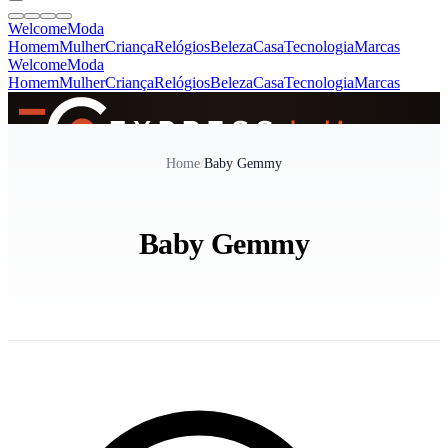
Welcome
Moda
Homem
Mulher
Criança
Relógios
Beleza
Casa
Tecnologia
Marcas
Welcome
Moda
Homem
Mulher
Criança
Relógios
Beleza
Casa
Tecnologia
Marcas
SINCE 2005
Home
/
Baby Gemmy
+
de 36.000 reviews
Baby Gemmy