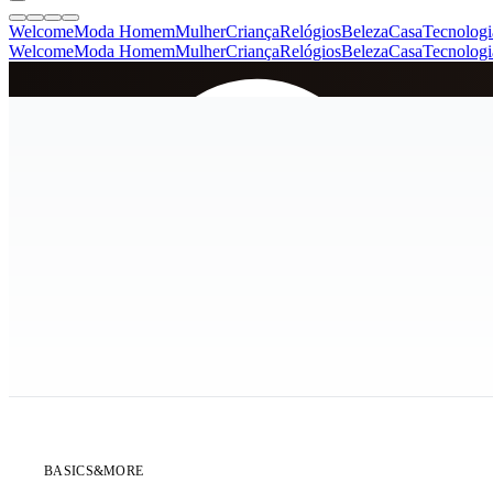
Welcome
Moda Homem
Mulher
Criança
Relógios
Beleza
Casa
Tecnologi
Welcome
Moda Homem
Mulher
Criança
Relógios
Beleza
Casa
Tecnologi
SINCE 2005
+
de 36.000 reviews
ÚLTIMA UNIDADE
POPULAR - 33% VENDIDO
BASICS&MORE