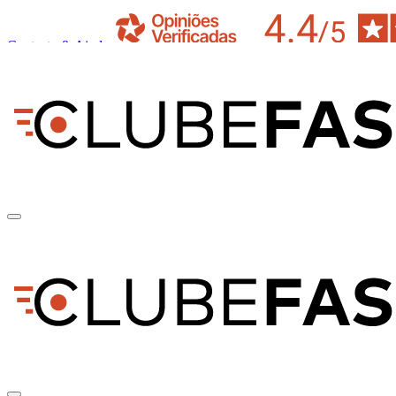
Contacto & Ajuda
pt