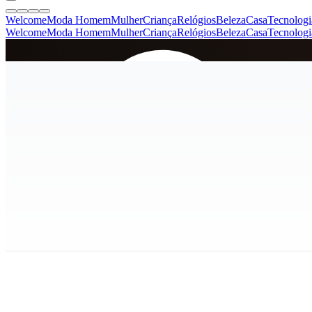
Welcome
Moda Homem
Mulher
Criança
Relógios
Beleza
Casa
Tecnologi
Welcome
Moda Homem
Mulher
Criança
Relógios
Beleza
Casa
Tecnologi
SINCE 2005
+
de 36.000 reviews