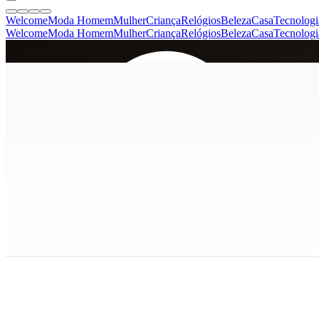
Welcome
Moda Homem
Mulher
Criança
Relógios
Beleza
Casa
Tecnologi
Welcome
Moda Homem
Mulher
Criança
Relógios
Beleza
Casa
Tecnologi
SINCE 2005
+
de 36.000 reviews