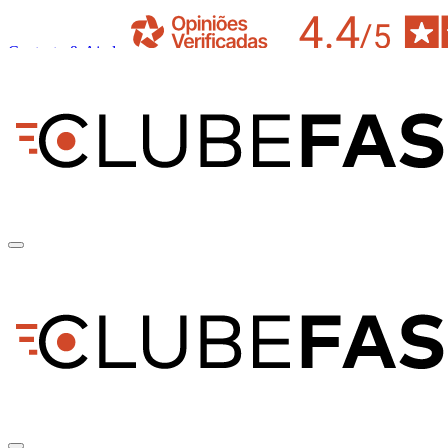
Contacto & Ajuda
pt