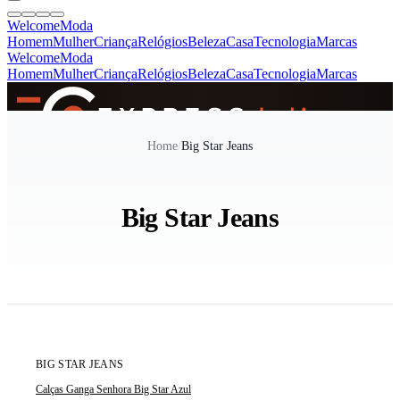
Welcome
Moda
Homem
Mulher
Criança
Relógios
Beleza
Casa
Tecnologia
Marcas
Welcome
Moda
Homem
Mulher
Criança
Relógios
Beleza
Casa
Tecnologia
Marcas
SINCE 2005
Home
/
Big Star Jeans
+
de 36.000 reviews
Big Star Jeans
ÚLTIMA UNIDADE
BIG STAR JEANS
Calças Ganga Senhora Big Star Azul