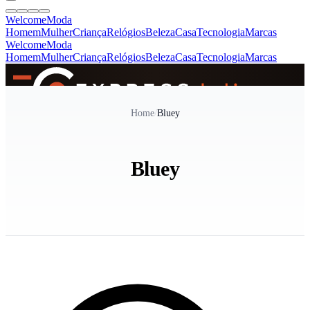
Welcome
Moda
Homem
Mulher
Criança
Relógios
Beleza
Casa
Tecnologia
Marcas
Welcome
Moda
Homem
Mulher
Criança
Relógios
Beleza
Casa
Tecnologia
Marcas
SINCE 2005
Home
/
Bluey
+
de 36.000 reviews
Bluey