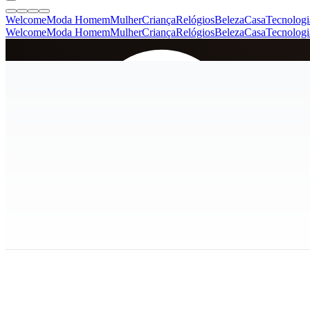
Welcome
Moda Homem
Mulher
Criança
Relógios
Beleza
Casa
Tecnologi
Welcome
Moda Homem
Mulher
Criança
Relógios
Beleza
Casa
Tecnologi
SINCE 2005
+
de 36.000 reviews