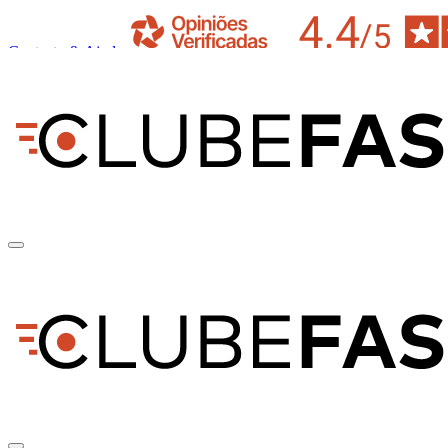
Contacto & Ajuda
pt