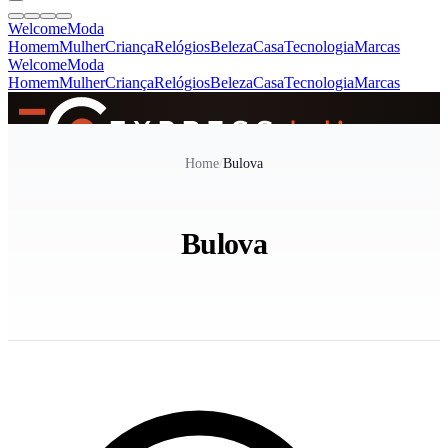
Welcome
Moda
Homem
Mulher
Criança
Relógios
Beleza
Casa
Tecnologia
Marcas
Welcome
Moda
Homem
Mulher
Criança
Relógios
Beleza
Casa
Tecnologia
Marcas
SINCE 2005
Home
/
Bulova
+
de 36.000 reviews
Bulova