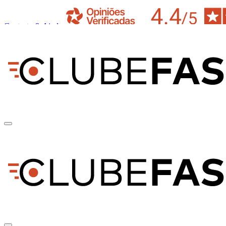
Contacto & Ajuda
pt