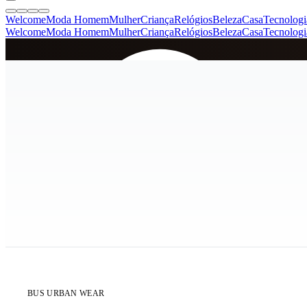
Welcome
Moda Homem
Mulher
Criança
Relógios
Beleza
Casa
Tecnologi
Welcome
Moda Homem
Mulher
Criança
Relógios
Beleza
Casa
Tecnologi
SINCE 2005
+
de 36.000 reviews
ÚLTIMA UNIDADE
BUS URBAN WEAR