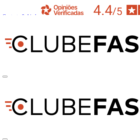
Contacto & Ajuda
pt