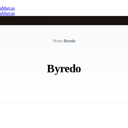
a
Marcas
a
Marcas
Home
/
Byredo
Byredo