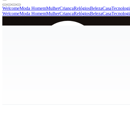
Welcome
Moda Homem
Mulher
Criança
Relógios
Beleza
Casa
Tecnologi
Welcome
Moda Homem
Mulher
Criança
Relógios
Beleza
Casa
Tecnologi
SINCE 2005
+
de 36.000 reviews