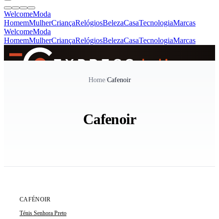
Welcome
Moda
Homem
Mulher
Criança
Relógios
Beleza
Casa
Tecnologia
Marcas
Welcome
Moda
Homem
Mulher
Criança
Relógios
Beleza
Casa
Tecnologia
Marcas
SINCE 2005
Home
/
Cafenoir
+
de 36.000 reviews
Cafenoir
ÚLTIMA UNIDADE
CAFÉNOIR
Ténis Senhora Preto