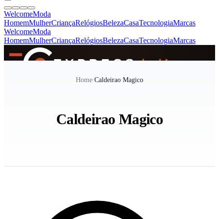
Welcome
Moda
Homem
Mulher
Criança
Relógios
Beleza
Casa
Tecnologia
Marcas
Welcome
Moda
Homem
Mulher
Criança
Relógios
Beleza
Casa
Tecnologia
Marcas
SINCE 2005
Home
/
Caldeirao Magico
+
de 36.000 reviews
Caldeirao Magico