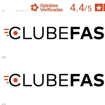
Contacto & Ajuda
pt