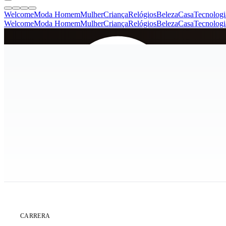
Welcome
Moda Homem
Mulher
Criança
Relógios
Beleza
Casa
Tecnologi
Welcome
Moda Homem
Mulher
Criança
Relógios
Beleza
Casa
Tecnologi
SINCE 2005
+
de 36.000 reviews
ÚLTIMA UNIDADE
CARRERA