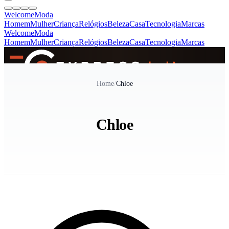
Welcome
Moda
Homem
Mulher
Criança
Relógios
Beleza
Casa
Tecnologia
Marcas
Welcome
Moda
Homem
Mulher
Criança
Relógios
Beleza
Casa
Tecnologia
Marcas
SINCE 2005
Home
/
Chloe
+
de 36.000 reviews
Chloe