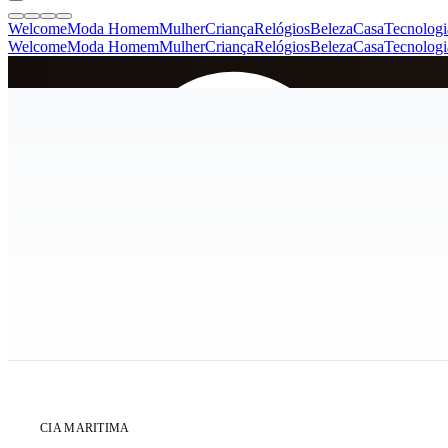
Welcome
Moda Homem
Mulher
Criança
Relógios
Beleza
Casa
Tecnologi
Welcome
Moda Homem
Mulher
Criança
Relógios
Beleza
Casa
Tecnologi
SINCE 2005
+
de 36.000 reviews
ÚLTIMA UNIDADE
CIA MARITIMA