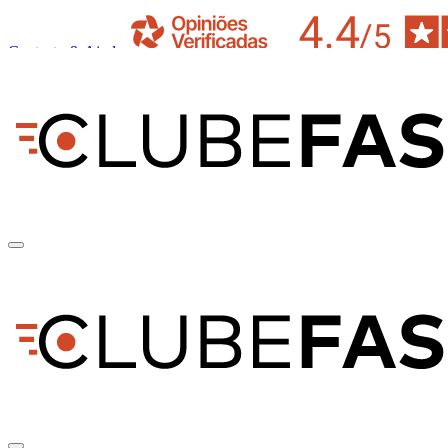
Contacto & Ajuda
pt