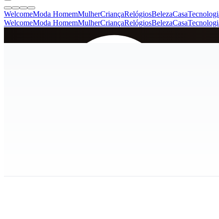
Welcome
Moda Homem
Mulher
Criança
Relógios
Beleza
Casa
Tecnologi
Welcome
Moda Homem
Mulher
Criança
Relógios
Beleza
Casa
Tecnologi
SINCE 2005
+
de 36.000 reviews