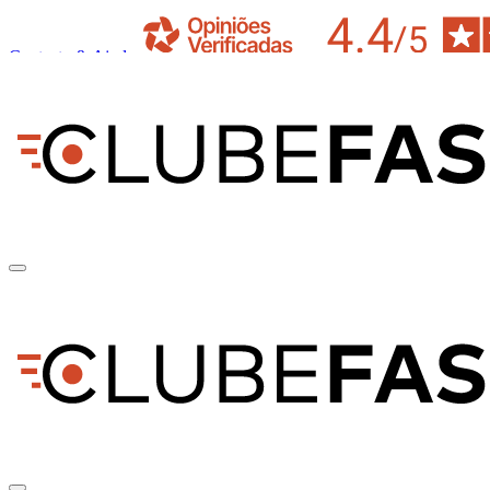
Contacto & Ajuda
pt