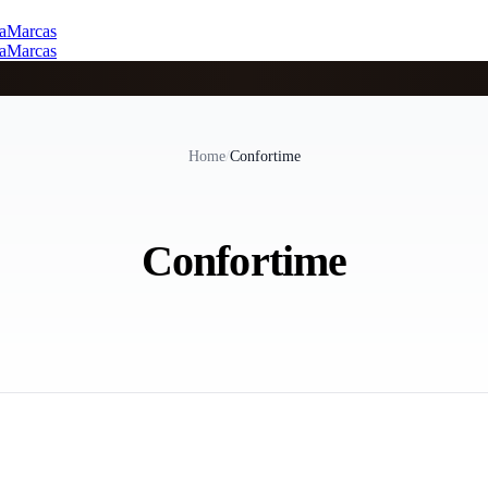
a
Marcas
a
Marcas
Home
/
Confortime
Confortime