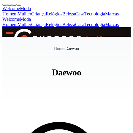
Welcome
Moda
Homem
Mulher
Criança
Relógios
Beleza
Casa
Tecnologia
Marcas
Welcome
Moda
Homem
Mulher
Criança
Relógios
Beleza
Casa
Tecnologia
Marcas
SINCE 2005
Home
/
Daewoo
+
de 36.000 reviews
Daewoo