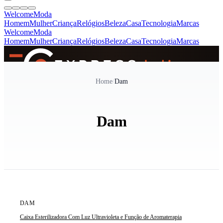
Welcome
Moda
Homem
Mulher
Criança
Relógios
Beleza
Casa
Tecnologia
Marcas
Welcome
Moda
Homem
Mulher
Criança
Relógios
Beleza
Casa
Tecnologia
Marcas
SINCE 2005
Home
/
Dam
+
de 36.000 reviews
Dam
ÚLTIMA UNIDADE
DAM
Caixa Esterilizadora Com Luz Ultravioleta e Função de Aromaterapia