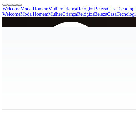
Welcome
Moda Homem
Mulher
Criança
Relógios
Beleza
Casa
Tecnologi
Welcome
Moda Homem
Mulher
Criança
Relógios
Beleza
Casa
Tecnologi
SINCE 2005
+
de 36.000 reviews