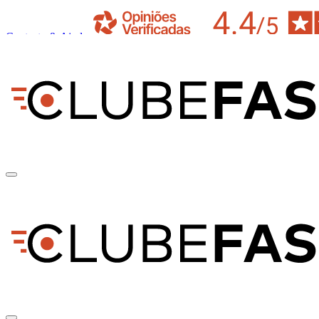
Contacto & Ajuda
pt