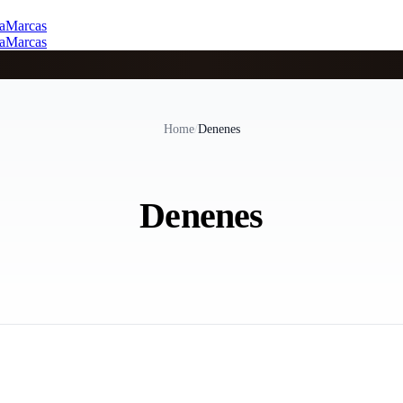
a
Marcas
a
Marcas
Home
/
Denenes
Denenes