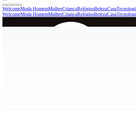
Welcome
Moda Homem
Mulher
Criança
Relógios
Beleza
Casa
Tecnologi
Welcome
Moda Homem
Mulher
Criança
Relógios
Beleza
Casa
Tecnologi
SINCE 2005
+
de 36.000 reviews