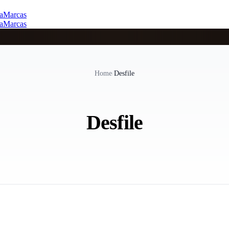
a
Marcas
a
Marcas
Home
/
Desfile
Desfile