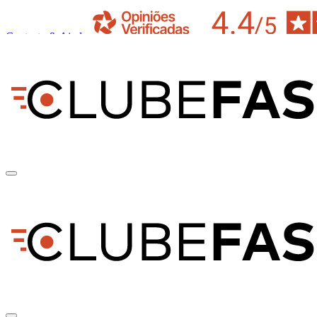
Contacto & Ajuda
pt