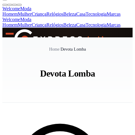
Welcome
Moda
Homem
Mulher
Criança
Relógios
Beleza
Casa
Tecnologia
Marcas
Welcome
Moda
Homem
Mulher
Criança
Relógios
Beleza
Casa
Tecnologia
Marcas
SINCE 2005
Home
/
Devota Lomba
+
de 36.000 reviews
Devota Lomba