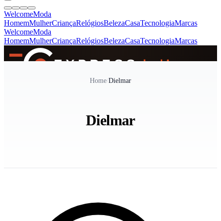
Welcome
Moda
Homem
Mulher
Criança
Relógios
Beleza
Casa
Tecnologia
Marcas
Welcome
Moda
Homem
Mulher
Criança
Relógios
Beleza
Casa
Tecnologia
Marcas
SINCE 2005
Home
/
Dielmar
+
de 36.000 reviews
Dielmar