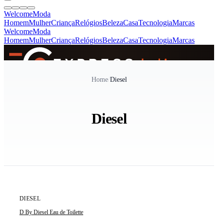
Welcome
Moda
Homem
Mulher
Criança
Relógios
Beleza
Casa
Tecnologia
Marcas
Welcome
Moda
Homem
Mulher
Criança
Relógios
Beleza
Casa
Tecnologia
Marcas
SINCE 2005
Home
/
Diesel
+
de 36.000 reviews
Diesel
ÚLTIMAS 3 UNIDADES
DIESEL
D By Diesel Eau de Toilette