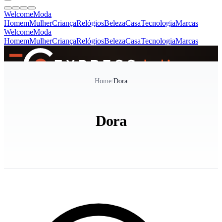
Welcome
Moda
Homem
Mulher
Criança
Relógios
Beleza
Casa
Tecnologia
Marcas
Welcome
Moda
Homem
Mulher
Criança
Relógios
Beleza
Casa
Tecnologia
Marcas
SINCE 2005
Home
/
Dora
+
de 36.000 reviews
Dora