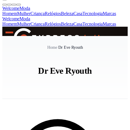
Welcome
Moda
Homem
Mulher
Criança
Relógios
Beleza
Casa
Tecnologia
Marcas
Welcome
Moda
Homem
Mulher
Criança
Relógios
Beleza
Casa
Tecnologia
Marcas
SINCE 2005
Home
/
Dr Eve Ryouth
+
de 36.000 reviews
Dr Eve Ryouth