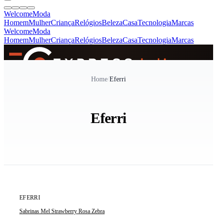
Welcome
Moda
Homem
Mulher
Criança
Relógios
Beleza
Casa
Tecnologia
Marcas
Welcome
Moda
Homem
Mulher
Criança
Relógios
Beleza
Casa
Tecnologia
Marcas
SINCE 2005
Home
/
Eferri
+
de 36.000 reviews
Eferri
ÚLTIMAS 4 UNIDADES
EFERRI
Sabrinas Mel Strawberry Rosa Zebra