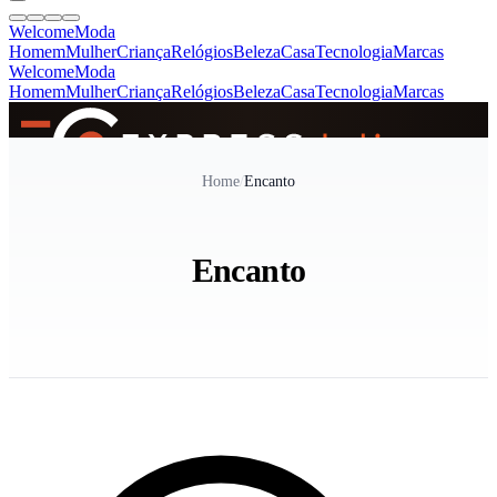
Welcome
Moda
Homem
Mulher
Criança
Relógios
Beleza
Casa
Tecnologia
Marcas
Welcome
Moda
Homem
Mulher
Criança
Relógios
Beleza
Casa
Tecnologia
Marcas
SINCE 2005
Home
/
Encanto
+
de 36.000 reviews
Encanto