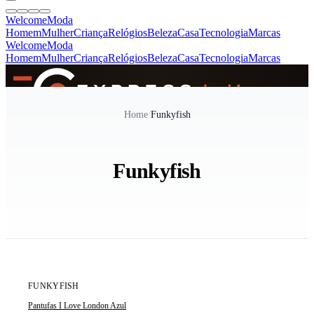
Welcome
Moda
Homem
Mulher
Criança
Relógios
Beleza
Casa
Tecnologia
Marcas
Welcome
Moda
Homem
Mulher
Criança
Relógios
Beleza
Casa
Tecnologia
Marcas
SINCE 2005
Home
/
Funkyfish
+
de 36.000 reviews
Funkyfish
ÚLTIMA UNIDADE
FUNKYFISH
Pantufas I Love London Azul