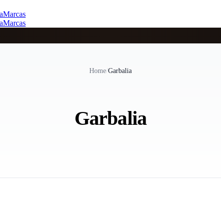
a
Marcas
a
Marcas
Home
/
Garbalia
Garbalia