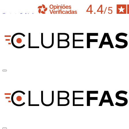
Contacto & Ajuda
pt