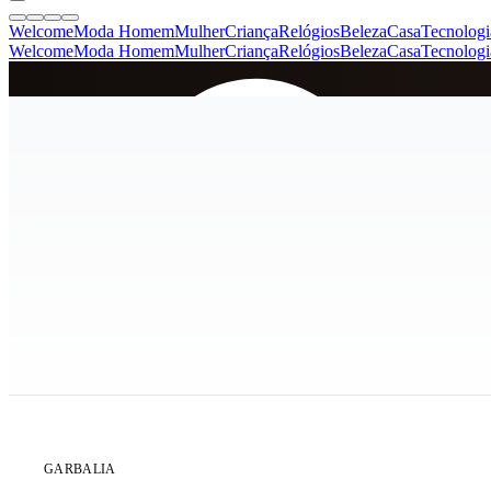
Welcome
Moda Homem
Mulher
Criança
Relógios
Beleza
Casa
Tecnologi
Welcome
Moda Homem
Mulher
Criança
Relógios
Beleza
Casa
Tecnologi
SINCE 2005
+
de 36.000 reviews
ÚLTIMA UNIDADE
GARBALIA