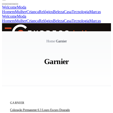
Welcome
Moda
Homem
Mulher
Criança
Relógios
Beleza
Casa
Tecnologia
Marcas
Welcome
Moda
Homem
Mulher
Criança
Relógios
Beleza
Casa
Tecnologia
Marcas
SINCE 2005
Home
/
Garnier
+
de 36.000 reviews
Garnier
GARNIER
Coloração Permanente 6.3 Louro Escuro Dourado