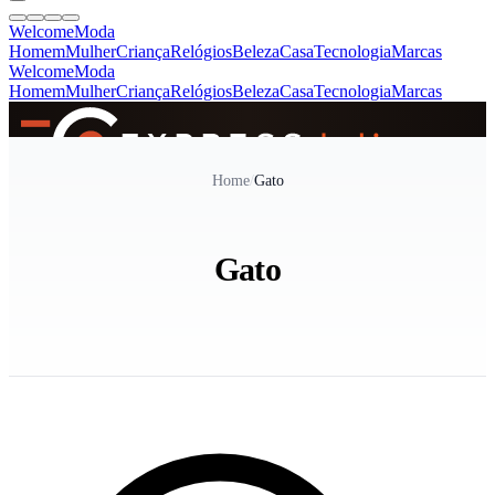
Welcome
Moda
Homem
Mulher
Criança
Relógios
Beleza
Casa
Tecnologia
Marcas
Welcome
Moda
Homem
Mulher
Criança
Relógios
Beleza
Casa
Tecnologia
Marcas
SINCE 2005
Home
/
Gato
+
de 36.000 reviews
Gato