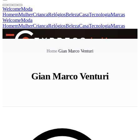
Welcome
Moda
Homem
Mulher
Criança
Relógios
Beleza
Casa
Tecnologia
Marcas
Welcome
Moda
Homem
Mulher
Criança
Relógios
Beleza
Casa
Tecnologia
Marcas
SINCE 2005
Home
/
Gian Marco Venturi
+
de 36.000 reviews
Gian Marco Venturi