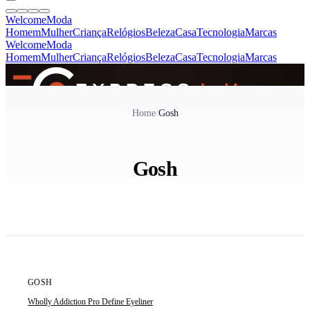
Welcome
Moda
Homem
Mulher
Criança
Relógios
Beleza
Casa
Tecnologia
Marcas
Welcome
Moda
Homem
Mulher
Criança
Relógios
Beleza
Casa
Tecnologia
Marcas
SINCE 2005
Home
/
Gosh
+
de 36.000 reviews
Gosh
ÚLTIMAS 2 UNIDADES
POPULAR - 33% VENDIDO
GOSH
Wholly Addiction Pro Define Eyeliner