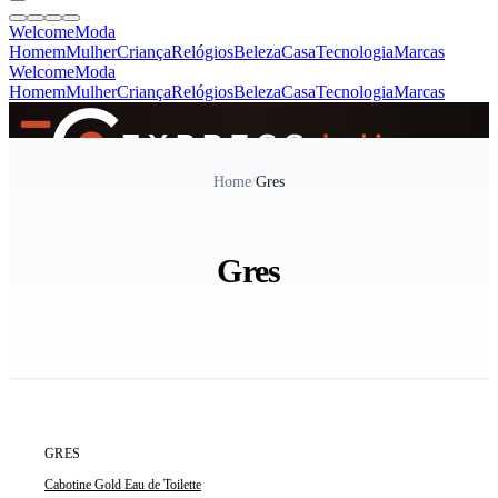
Welcome
Moda
Homem
Mulher
Criança
Relógios
Beleza
Casa
Tecnologia
Marcas
Welcome
Moda
Homem
Mulher
Criança
Relógios
Beleza
Casa
Tecnologia
Marcas
SINCE 2005
Home
/
Gres
+
de 36.000 reviews
Gres
ÚLTIMAS 2 UNIDADES
GRES
Cabotine Gold Eau de Toilette