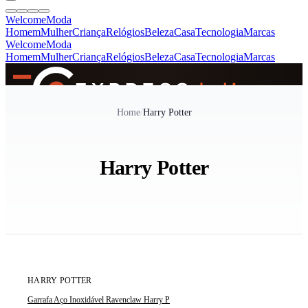
Welcome
Moda
Homem
Mulher
Criança
Relógios
Beleza
Casa
Tecnologia
Marcas
Welcome
Moda
Homem
Mulher
Criança
Relógios
Beleza
Casa
Tecnologia
Marcas
SINCE 2005
Home
/
Harry Potter
+
de 36.000 reviews
Harry Potter
ÚLTIMA UNIDADE
POPULAR - 67% VENDIDO
HARRY POTTER
Garrafa Aço Inoxidável Ravenclaw Harry P