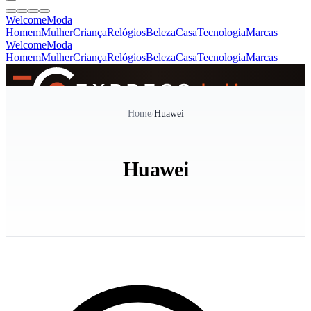
Welcome
Moda
Homem
Mulher
Criança
Relógios
Beleza
Casa
Tecnologia
Marcas
Welcome
Moda
Homem
Mulher
Criança
Relógios
Beleza
Casa
Tecnologia
Marcas
SINCE 2005
Home
/
Huawei
+
de 36.000 reviews
Huawei