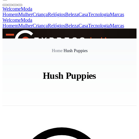
Welcome
Moda
Homem
Mulher
Criança
Relógios
Beleza
Casa
Tecnologia
Marcas
Welcome
Moda
Homem
Mulher
Criança
Relógios
Beleza
Casa
Tecnologia
Marcas
SINCE 2005
Home
/
Hush Puppies
+
de 36.000 reviews
Hush Puppies