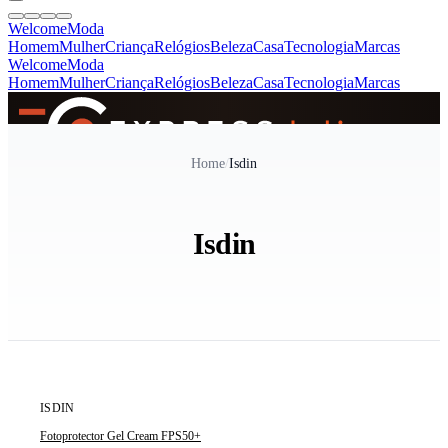
Welcome
Moda
Homem
Mulher
Criança
Relógios
Beleza
Casa
Tecnologia
Marcas
Welcome
Moda
Homem
Mulher
Criança
Relógios
Beleza
Casa
Tecnologia
Marcas
SINCE 2005
Home
/
Isdin
+
de 36.000 reviews
Isdin
ÚLTIMAS 2 UNIDADES
ISDIN
Fotoprotector Gel Cream FPS50+