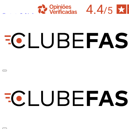
Contacto & Ajuda
pt