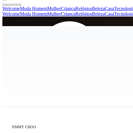
Welcome
Moda Homem
Mulher
Criança
Relógios
Beleza
Casa
Tecnologi
Welcome
Moda Homem
Mulher
Criança
Relógios
Beleza
Casa
Tecnologi
SINCE 2005
+
de 36.000 reviews
ÚLTIMA UNIDADE
POPULAR - 50% VENDIDO
JIMMY CHOO