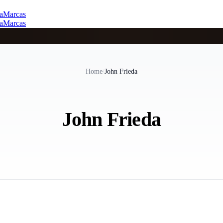
a
Marcas
a
Marcas
Home
/
John Frieda
John Frieda