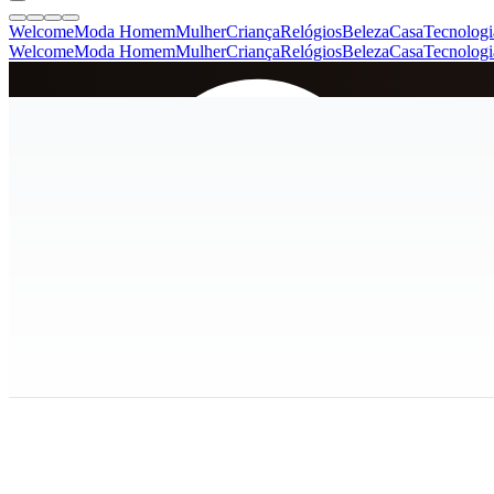
Welcome
Moda Homem
Mulher
Criança
Relógios
Beleza
Casa
Tecnologi
Welcome
Moda Homem
Mulher
Criança
Relógios
Beleza
Casa
Tecnologi
SINCE 2005
+
de 36.000 reviews