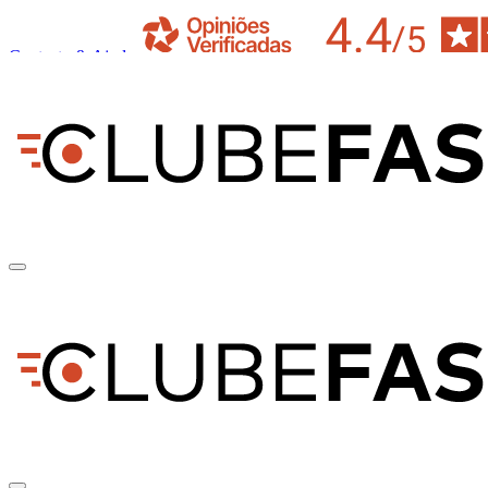
Contacto & Ajuda
pt